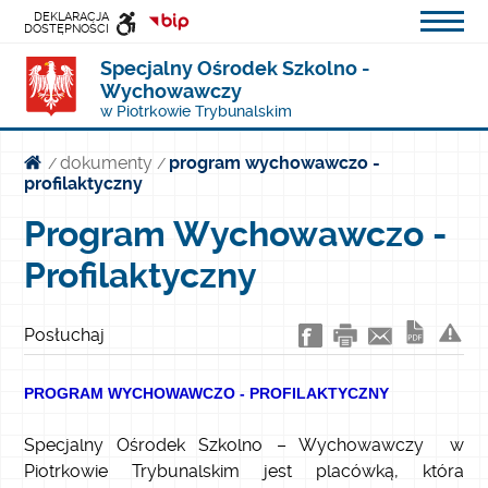
DEKLARACJA
DOSTĘPNOŚCI
Specjalny Ośrodek Szkolno -
INFORMACJI
Wychowawczy
PUBLICZNEJ
w Piotrkowie Trybunalskim
dokumenty
program wychowawczo -
/
/
profilaktyczny
Program Wychowawczo -
Profilaktyczny
Posłuchaj
PROGRAM WYCHOWAWCZO - PROFILAKTYCZNY
Specjalny Ośrodek Szkolno – Wychowawczy w
Piotrkowie Trybunalskim jest placówką, która