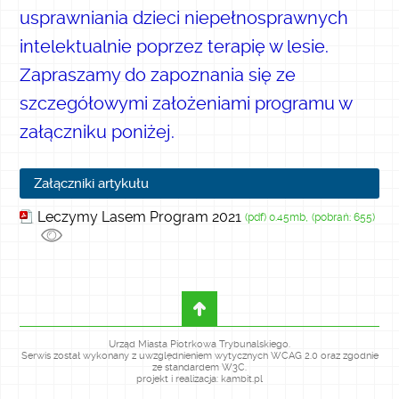
usprawniania dzieci niepełnosprawnych
intelektualnie poprzez terapię w lesie.
Zapraszamy do zapoznania się ze
szczegółowymi założeniami programu w
załączniku poniżej.
Załączniki artykułu
Leczymy Lasem Program 2021
(pdf) 0.45mb,
(pobrań: 655)
Urząd Miasta Piotrkowa Trybunalskiego.
Serwis został wykonany z uwzględnieniem wytycznych WCAG 2.0 oraz zgodnie
ze standardem W3C.
projekt i realizacja: kambit.pl